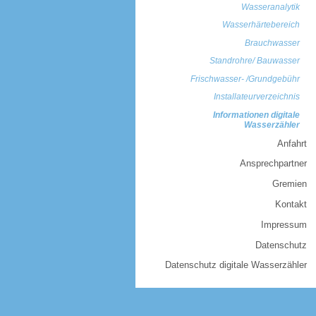
Wasseranalytik
Wasserhärtebereich
Brauchwasser
Standrohre/ Bauwasser
Frischwasser- /Grundgebühr
Installateurverzeichnis
Informationen digitale
Wasserzähler
Anfahrt
Ansprechpartner
Gremien
Kontakt
Impressum
Datenschutz
Datenschutz digitale Wasserzähler